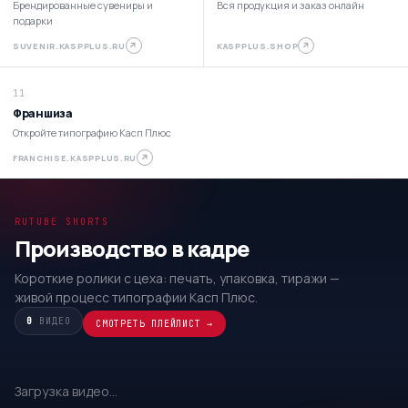
Брендированные сувениры и
Вся продукция и заказ онлайн
подарки
↗
↗
SUVENIR.KASPPLUS.RU
KASPPLUS.SHOP
11
Франшиза
Откройте типографию Касп Плюс
↗
FRANCHISE.KASPPLUS.RU
RUTUBE SHORTS
Производство в кадре
Короткие ролики с цеха: печать, упаковка, тиражи —
живой процесс типографии Касп Плюс.
0
ВИДЕО
СМОТРЕТЬ ПЛЕЙЛИСТ →
Загрузка видео…