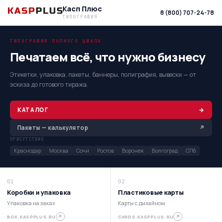
Касп Плюс
8 (800) 707-24-78
ТИПОГРАФИЯ
ТИПОГРАФИЯ ПОЛНОГО ЦИКЛА
Печатаем всё, что нужно бизнесу
Этикетки, упаковка, пакеты, баннеры, полиграфия, вывески — от
эскиза до готового тиража.
КАТАЛОГ
→
Пакеты — калькулятор
↗
ПРИСУТСТВИЕ
Краснодар
Москва
Сочи
Ростов
Воронеж
Волгоград
СПб
01
02
Коробки и упаковка
Пластиковые карты
Упаковка на заказ
Карты с дизайном
↗
↗
BOX.KASPPLUS.RU
CARDS.KASPPLUS.RU