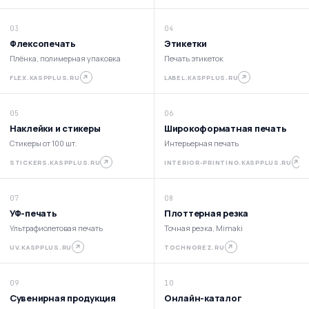
03
04
Флексопечать
Этикетки
Плёнка, полимерная упаковка
Печать этикеток
↗
↗
FLEX.KASPPLUS.RU
LABEL.KASPPLUS.RU
05
06
Наклейки и стикеры
Широкоформатная печать
Стикеры от 100 шт.
Интерьерная печать
↗
↗
STICKERS.KASPPLUS.RU
INTERIOR-PRINTING.KASPPLUS.RU
07
08
УФ-печать
Плоттерная резка
Ультрафиолетовая печать
Точная резка, Mimaki
↗
↗
UV.KASPPLUS.RU
TOCHNOREZ.RU
09
10
Сувенирная продукция
Онлайн-каталог