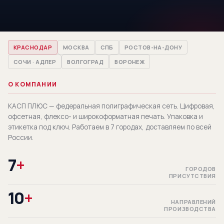
КРАСНОДАР
МОСКВА
СПБ
РОСТОВ-НА-ДОНУ
СОЧИ · АДЛЕР
ВОЛГОГРАД
ВОРОНЕЖ
О КОМПАНИИ
КАСП ПЛЮС — федеральная полиграфическая сеть. Цифровая,
офсетная, флексо- и широкоформатная печать. Упаковка и
этикетка под ключ. Работаем в 7 городах, доставляем по всей
России.
7
+
ГОРОДОВ
ПРИСУТСТВИЯ
10
+
НАПРАВЛЕНИЙ
ПРОИЗВОДСТВА