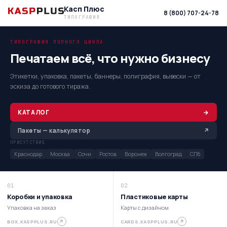
Касп Плюс
8 (800) 707-24-78
ТИПОГРАФИЯ
ТИПОГРАФИЯ ПОЛНОГО ЦИКЛА
Печатаем всё, что нужно бизнесу
Этикетки, упаковка, пакеты, баннеры, полиграфия, вывески — от
эскиза до готового тиража.
КАТАЛОГ
→
Пакеты — калькулятор
↗
ПРИСУТСТВИЕ
Краснодар
Москва
Сочи
Ростов
Воронеж
Волгоград
СПб
01
02
Коробки и упаковка
Пластиковые карты
Упаковка на заказ
Карты с дизайном
↗
↗
BOX.KASPPLUS.RU
CARDS.KASPPLUS.RU