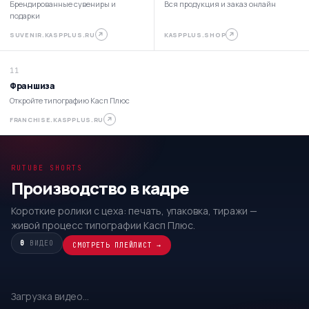
Брендированные сувениры и
Вся продукция и заказ онлайн
подарки
↗
↗
SUVENIR.KASPPLUS.RU
KASPPLUS.SHOP
11
Франшиза
Откройте типографию Касп Плюс
↗
FRANCHISE.KASPPLUS.RU
RUTUBE SHORTS
Производство в кадре
Короткие ролики с цеха: печать, упаковка, тиражи —
живой процесс типографии Касп Плюс.
0
ВИДЕО
СМОТРЕТЬ ПЛЕЙЛИСТ →
Загрузка видео…