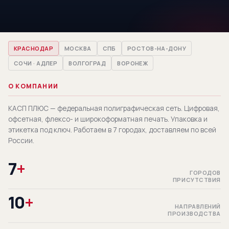
КРАСНОДАР
МОСКВА
СПБ
РОСТОВ-НА-ДОНУ
СОЧИ · АДЛЕР
ВОЛГОГРАД
ВОРОНЕЖ
О КОМПАНИИ
КАСП ПЛЮС — федеральная полиграфическая сеть. Цифровая,
офсетная, флексо- и широкоформатная печать. Упаковка и
этикетка под ключ. Работаем в 7 городах, доставляем по всей
России.
7
+
ГОРОДОВ
ПРИСУТСТВИЯ
10
+
НАПРАВЛЕНИЙ
ПРОИЗВОДСТВА