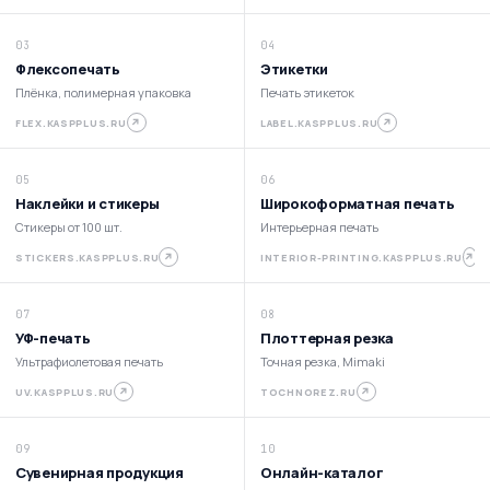
03
04
Флексопечать
Этикетки
Плёнка, полимерная упаковка
Печать этикеток
↗
↗
FLEX.KASPPLUS.RU
LABEL.KASPPLUS.RU
05
06
Наклейки и стикеры
Широкоформатная печать
Стикеры от 100 шт.
Интерьерная печать
↗
↗
STICKERS.KASPPLUS.RU
INTERIOR-PRINTING.KASPPLUS.RU
07
08
УФ-печать
Плоттерная резка
Ультрафиолетовая печать
Точная резка, Mimaki
↗
↗
UV.KASPPLUS.RU
TOCHNOREZ.RU
09
10
Сувенирная продукция
Онлайн-каталог